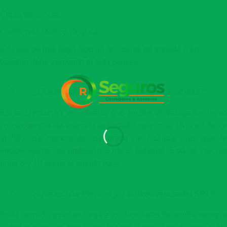
Copia de cédula.
Certificado Médico Original
En caso de que haya sido un accidente de transito o en
trayecto debe anexarse el acta policial.
¿Que es una indemnización por Discapacidad?
Es la prestación económica que recibe el trabajador como
consecuencia de una discapacidad superior al 15% e inferior
al 50% de menoscabo de grado de discapacidad, que le
impide ejercer su profesión u oficio habitual. Esta se calcula
entra 5 y 10 veces el sueldo base.
¿Que es una Pensión por Sobrevivencia del SRL?
Es la pensión que se otorga a los familiares dependientes que