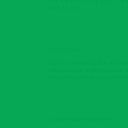
El asegurado tiene la opción de contra
internamiento.
Últimos Gastos
Bajo esta cobertura quedan cubiertos lo
asegurada. Este beneficio puede ser pa
los beneficiarios designados o heredero
¿Quié​nes pueden asegurarse?