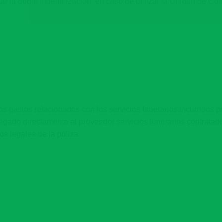
tar la doble indemnización, en caso de utilizar la Unidad de Cu
s gastos relacionados con los servicios funerarios incurridos po
gado directamente al proveedor servicios funerarios contratado
s legales de la póliza.