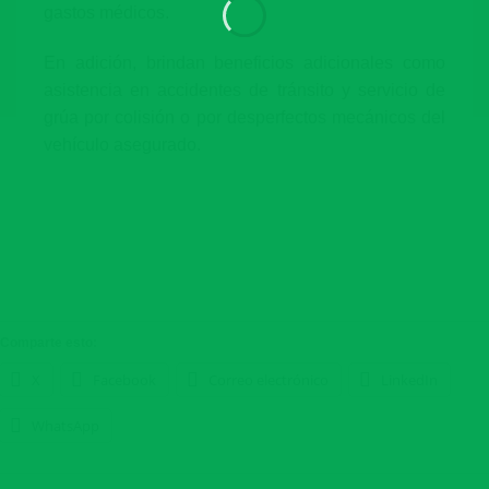
gastos médicos.
En adición, brindan beneficios adicionales como
asistencia en accidentes de tránsito y servicio de
grúa por colisión o por desperfectos mecánicos del
vehículo asegurado.
Comparte esto:
X
Facebook
Correo electrónico
LinkedIn
WhatsApp