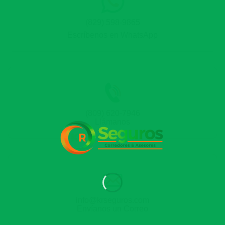
(829) 598-9865
Escríbenos en WhatsApp
(809) 620-7946
Llámanos
info@krseguros.com
Envíanos un Correo