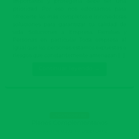
importante y protegerla debe ser una
prioridad. Por eso nos esforzamos para
ofrecerte las más completas e innovadoras
soluciones para garantizar tu calidad de
vida. Soluciones a Empresa, Familias y
Personas en particular Toda empresa al
igual que las personas estamos expuestas a
riesgos que constantemente amenazan […]
Continuar leyendo
→
UNCATEGORIZED
Planes Complementarios
Publicado El
18/10/2021
Por
LISBET ORTIZ