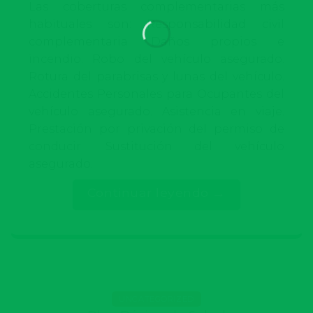
Las coberturas complementarias más
habituales son: Responsabilidad civil
complementaria. Daños propios e
incendio. Robo del vehículo asegurado.
Rotura del parabrisas y lunas del vehículo.
Accidentes Personales para Ocupantes del
vehículo asegurado. Asistencia en viaje.
Prestación por privación del permiso de
conducir. Sustitución del vehículo
asegurado.
Continuar leyendo
→
UNCATEGORIZED