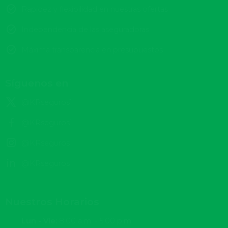
Rapidez y flexibilidad en nuestras ofertas
Independencia de las aseguradoras
Máxima transparencia en presupuestos
Síguenos en
@KRseguros1
@KRseguros1
@KRseguros
@KRseguros
Nuestros Horarios
Lun - Vie:
8:00 a.m. - 5:00 p.m.