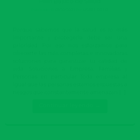
Plan Básico de Salud
Publicado El
08/10/2021
Por
LISBET ORTIZ
Porque sabemos que la salud es lo más
importante y protegerla debe ser una
prioridad. Por eso nos esforzamos para
ofrecerte las más completas e innovadoras
soluciones para garantizar tu calidad de
vida. Soluciones a Empresa, Familias y
Personas en particular Toda empresa al
igual que las personas estamos expuestas a
riesgos que constantemente amenazan […]
Continuar leyendo
→