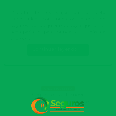
Disfruta de tus viajes en completa
tranquilidad con nuestros planes de
seguros. Donde quiera que vayas queremos
acompañarte para brindarte la máxima
protección.
Continuar leyendo
→
UNCATEGORIZED
Seguro de Automóvil
Publicado El
11/10/2021
Por
LISBET ORTIZ