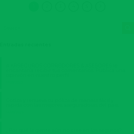
1
2
3
4
5
Entradas recientes
A KRSEGUROS CORREDORES & ASESORES le
encantaría recibir tus comentarios. Publica una
opinión en nuestro perfil.
17/09/2023
Cotiza y renueva tu póliza de manera fácil y
rapida con las mejores aseguradoras del país.
14/09/2023
¿Por qué la gente aún no cree en los seguros?