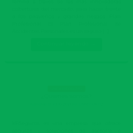
familia a través de las más innovadoras
coberturas del mercado, para hacer frente
a los pequeños y grandes riesgos. Plan
Profesional El Plan Profesional de
Accidentes Personales es un seguro […]
Continuar leyendo
→
UNCATEGORIZED
¿Quiénes somos?
Publicado El
20/10/2021
Por
LISBET ORTIZ
KRSeguros es una empresa que ofrece
seguros y soluciones de asesoría e