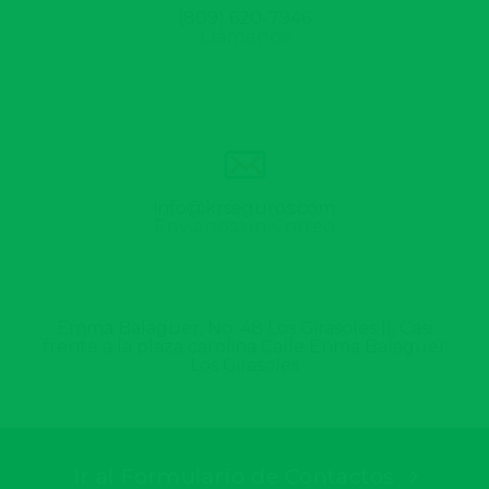
(809) 620-7946
Llámanos
info@krseguros.com
Envíanos un Correo
Emma Balaguer, No. 48 Los Girasoles II, Casi
frente a la plaza carolina Calle Enma Balaguer
Los Girasoles
Ir al Formulario de Contactos