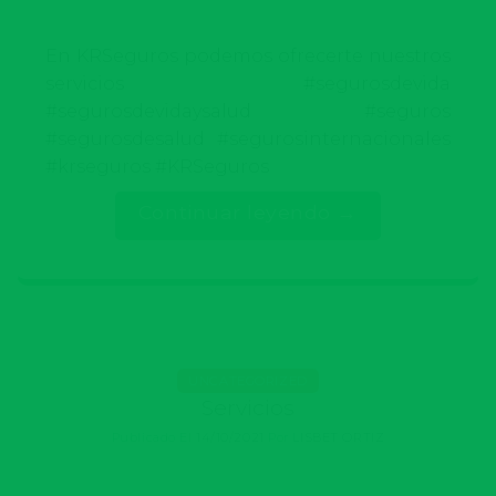
En KRSeguros podemos ofrecerte nuestros
servicios #segurosdevida
#segurosdevidaysalud #seguros
#segurosdesalud #segurosinternacionales
#krseguros #KRSeguros
Continuar leyendo
→
UNCATEGORIZED
Servicios
Publicado El
14/10/2021
Por
LISBET ORTIZ