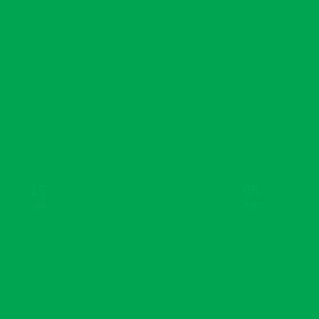
Instituto
Nacional de
Tránsito y
Transporte
Terrestre
(Intrant),
Claudia
Franchesca de
[...]
Contacto
15
05
12/01/2018
Jul
Ago
a través de
Contacto [...]
PDSS
Plan de
Servicios de
Salud PDSS