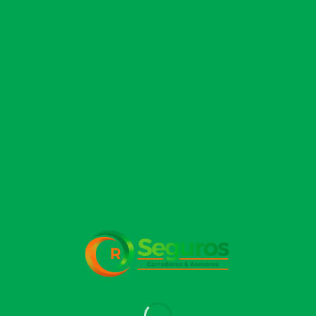
seguros y
[...]
soluciones de
asesoría e
intermediación
a empresas,
[...]
Deja un comentario