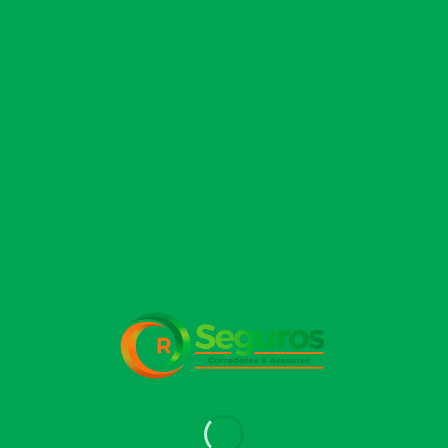
peso, visión
borrosa o
golpes que
demoran en
sanarse, [...]
Deja un comentario