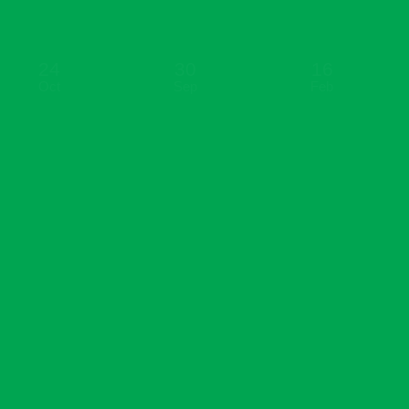
RELATED POSTS
24
30
16
Oct
Sep
Feb
Advierte
ARS DEBEN
Escribenos
conductores
APROBAR
con multas
COBERTURAS
WhatsappChrome
solo podrán
DE ANÁLISIS
[...]
renovar
CLÍNICOS
placas este
AUNQUE EL
año
MÉDICO QUE
LAS INDIQUE
La directora
NO SEA DE SU
ejecutiva del
RED DE PSS
Instituto
La
Nacional de
Superintendencia
Tránsito y
de Salud y
Transporte