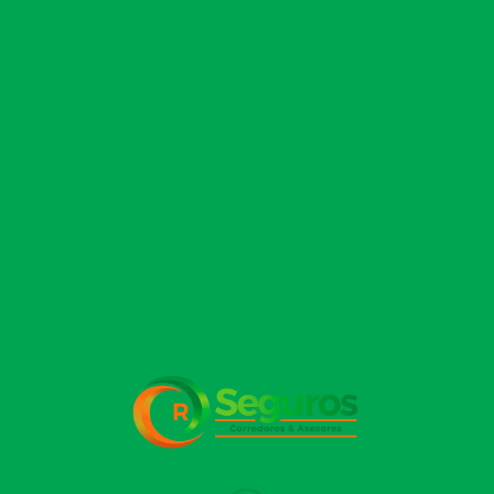
tranquilidad.
sed, fatiga,
Por [...]
pérdida de
peso, visión
borrosa o
golpes que
demoran en
sanarse, [...]
Deja un comentario