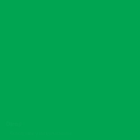
info@krseguros.com
Envíanos un Correo
Emma Balaguer, No. 48 Los Girasoles II, Casi frente
a la plaza carolina Calle Enma Balaguer Los
Girasoles
Ir al Formulario de Contactos
Otros
Solicitudes y reclamaciones